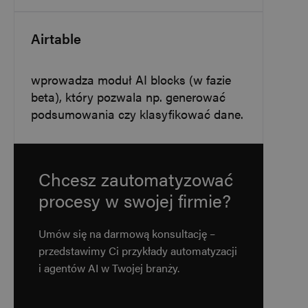
evolabs.dev
Airtable
wprowadza moduł AI blocks (w fazie
beta), który pozwala np. generować
podsumowania czy klasyfikować dane.
li_gc
5 miesięcy 4
LinkedIn
Chcesz zautomatyzować
tygodnie
Corporation
Polityce
.linkedin.com
procesy w swojej firmie?
prywatności Google
Umów się na darmową konsultację –
_GRECAPTCHA
5 miesięcy 3
Google LLC
tygodnie
www.google.com
przedstawimy Ci przykłady automatyzacji
i agentów AI w Twojej branży.