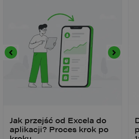
Jak przejść od Excela do
D
aplikacji? Proces krok po
p
kroku
1