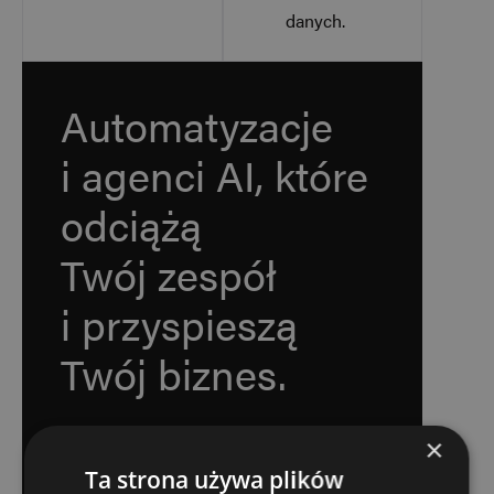
danych.
Automatyzacje
i agenci AI, które
odciążą
Twój zespół
i przyspieszą
Twój biznes.
Zgłoś się do specjalistów,
×
którzy nie tylko pomogą Ci wybrać
Ta strona używa plików
odpowiednie narzędzie, ale przede