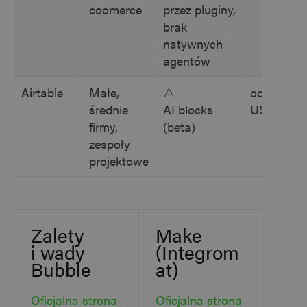
coomerce
przez pluginy,
brak
natywnych
agentów
Airtable
Małe,
⚠️
od 20
średnie
AI blocks
USD/m
firmy,
(beta)
zespoły
projektowe
Zalety
Make
i wady
(Integrom
Bubble
at)
Oficjalna strona
Oficjalna strona