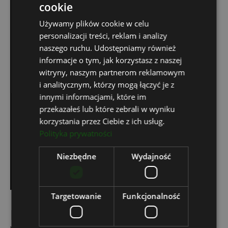
cookie
wszystkim skonfigurują
je indywidualnych do potrzeb
Używamy plików cookie w celu
Twojej firmy.
personalizacji treści, reklam i analizy
naszego ruchu. Udostępniamy również
informacje o tym, jak korzystasz z naszej
Zróbmy to razem
witryny, naszym partnerom reklamowym
i analitycznym, którzy mogą łączyć je z
innymi informacjami, które im
przekazałeś lub które zebrali w wyniku
korzystania przez Ciebie z ich usług.
Polityka prywatności
Niezbędne
Wydajność
Targetowanie
Funkcjonalność
Koszty i skalowalność