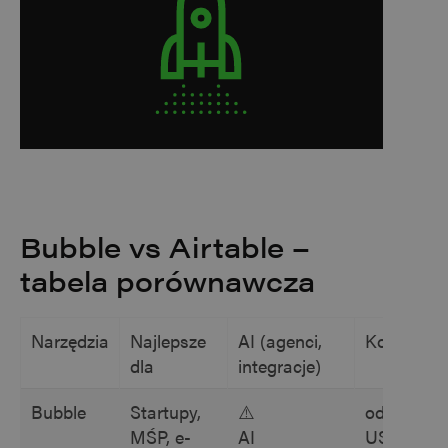
Bubble vs Airtable –
tabela porównawcza
Narzędzia
Najlepsze
AI (agenci,
Koszt
dla
integracje)
Bubble
Startupy,
⚠️
od 29,99
MŚP, e-
AI
USD/m