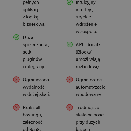
pełnych
Intuicyjny
aplikacji
interfejs,
z logiką
szybkie
biznesową.
wdrożenie
w zespole.
Duża
społeczność,
API i dodatki
setki
(Blocks)
pluginów
umożliwiają
i integracji.
rozbudowę.
Ograniczona
Ograniczone
wydajność
automatyzacje
w dużej skali.
wbudowane.
Brak self-
Trudniejsza
hostingu,
skalowalność
zależność
przy dużych
od SaaS.
bazach