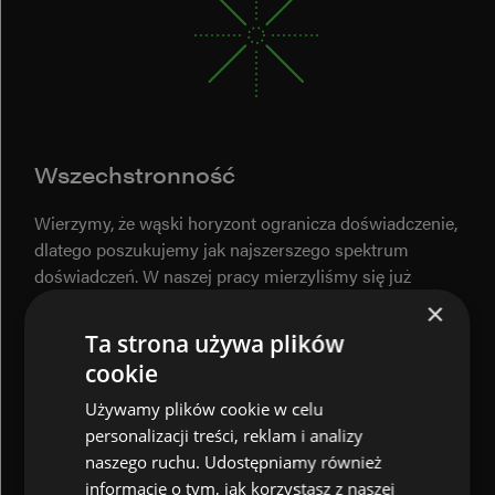
Wszechstronność
Wierzymy, że wąski horyzont ogranicza doświadczenie,
dlatego poszukujemy jak najszerszego spektrum
doświadczeń. W naszej pracy mierzyliśmy się już
z projektami różnymi pod każdym względem: branży,
×
przeznaczenia, technologii, czy stopnia zaawansowania.
Ta strona używa plików
Uczestniczyliśmy w budowaniu projektów
cookie
od fundamentów, jak i w poprawianiu istniejących już
rozwiązań. Uważamy, że tylko dzięki takiej postawie
Używamy plików cookie w celu
możemy zrozumieć otaczający nas świat biznesu
personalizacji treści, reklam i analizy
i technologii w najbardziej wyczerpujący sposób.
naszego ruchu. Udostępniamy również
informacje o tym, jak korzystasz z naszej