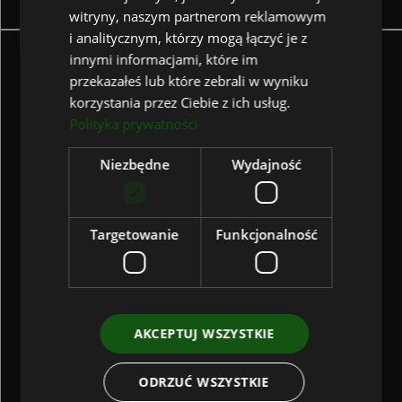
witryny, naszym partnerom reklamowym
i analitycznym, którzy mogą łączyć je z
06
innymi informacjami, które im
przekazałeś lub które zebrali w wyniku
korzystania przez Ciebie z ich usług.
Polityka prywatności
Niezbędne
Wydajność
Targetowanie
Funkcjonalność
Wielowektorowość
Każdy pomysł, modyfikacja, czy aktualizacja wewnątrz
projektu, niesie za sobą konsekwencje. Naszym
zadaniem jest myślenie o projekcie w sposób
AKCEPTUJ WSZYSTKIE
wielowektorowy, przewidywanie zdarzeń –
akcelerowanie zjawisk pożądanych i przeciwdziałanie
ODRZUĆ WSZYSTKIE
zdarzeniom niepożądanym.