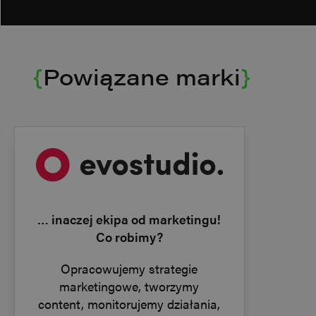
{
Powiązane marki
}
li_gc
5 miesięcy 4
LinkedIn
tygodnie
Corporation
Polityce
.linkedin.com
prywatności Google
_GRECAPTCHA
5 miesięcy 3
Google LLC
tygodnie
www.google.com
… inaczej ekipa od marketingu!
Co robimy?
Opracowujemy strategie
marketingowe, tworzymy
content, monitorujemy działania,