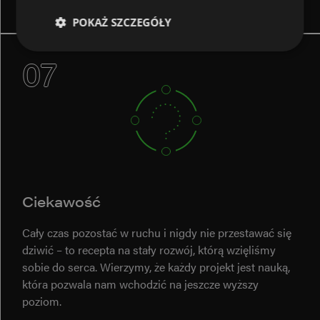
POKAŻ SZCZEGÓŁY
07
Niezbędne
Wydajność
Targetowanie
Funkcjonalność
Niezbędne pliki cookie umożliwiają korzystanie z
podstawowych funkcji strony internetowej, takich
jak logowanie użytkownika i zarządzanie kontem.
Bez niezbędnych plików cookie nie można
prawidłowo korzystać ze strony internetowej.
DOSTAWCA
/
OKRES
Ciekawość
NAZWA
DOMENA
PRZECHOWYWANIA
CookieScriptConsent
4 tygodnie 2 dni
CookieScript
Cały czas pozostać w ruchu i nigdy nie przestawać się
evolabs.dev
dziwić – to recepta na stały rozwój, którą wzięliśmy
sobie do serca. Wierzymy, że każdy projekt jest nauką,
która pozwala nam wchodzić na jeszcze wyższy
poziom.