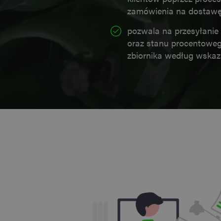
zamówienia na dostawę
_GRECAPTCHA
pozwala na przesyłanie 
oraz stanu procentoweg
zbiornika według wskaz
NAZWA
D
NAZWA
DOSTAW
NAZWA
pll_language
WP
DOMEN
ev
_ga_SMCPTHL3WZ
_fbp
Meta
Platfor
_ga
Inc.
.evolabs
bcookie
Microso
Corpora
.linkedi
_gcl_au
Google 
.evolabs
lidc
Microso
Corpora
.linkedi