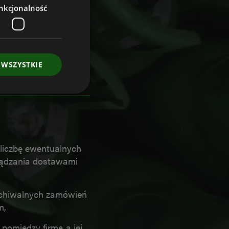
nkcjonalność
 WSZYSTKIE
owanie użytkownika i
j.
 liczbę ewentualnych
ządzania dostawami
ugę Cookie-
cji dotyczących
rchiwalnych zamówień
t to konieczne, aby
ł poprawnie.
m,
a na używanie
pomiędzy firmą a jej