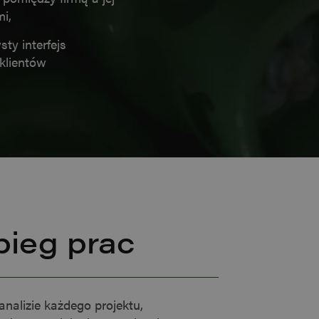
mi,
plik cookie
w celu zapewnienia
sty interfejs
klientów
eń językowych.
lytics do
któw reklamowych,
modawców
 Universal Analytics
 używanej usługi
rozróżniania
e losowo
ostępniania
ta. Jest on
diów
nie i służy do
 sesji i kampanii
bieg prac
 zawiera informacje
tryny internetowej,
 zobaczyć przed
ia prawidłowe
analizie każdego projektu,