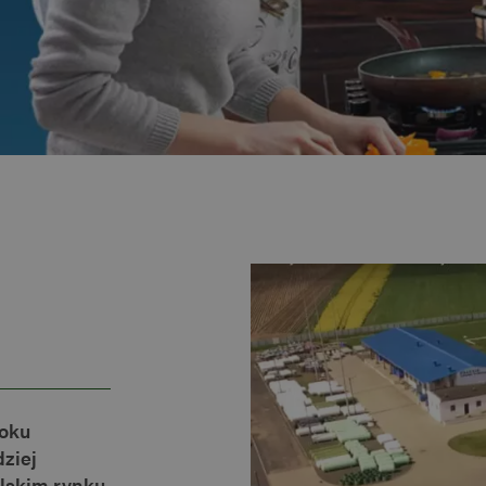
roku
dziej
lskim rynku.