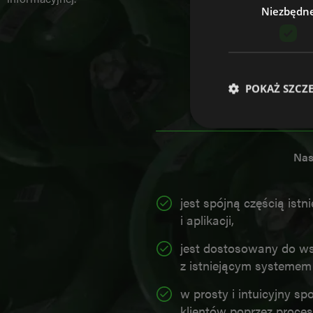
Niezbędn
POKAŻ SZCZ
Nas
Niezbędne pliki cook
zarządzanie kontem. 
jest spójną częścią ist
i aplikacji,
NAZWA
jest dostosowany do w
CookieScriptConse
z istniejącym systeme
w prosty i intuicyjny s
li_gc
klientów poprzez proces