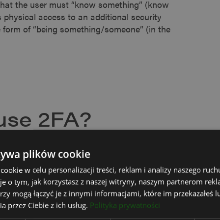
 that the user must “know something” (know
physical access to an additional security
e form of “being something/someone” (in the
use 2FA?
żywa plików cookie
okie w celu personalizacji treści, reklam i analizy naszego ru
 is crucial to keep your data safe. However,
je o tym, jak korzystasz z naszej witryny, naszym partnerom re
provide an adequate level of security due to
rzy mogą łączyć je z innymi informacjami, które im przekazałeś l
a przez Ciebie z ich usług.
Polityka prywatności
an obtain login credentials. Brute-force