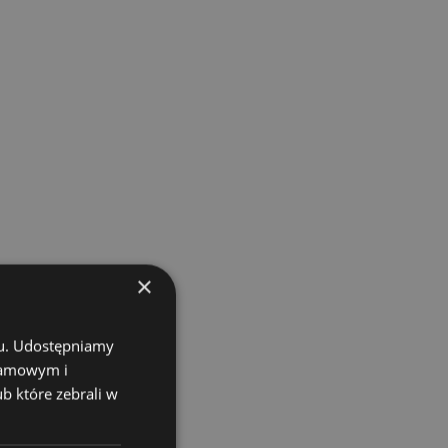
×
chu. Udostępniamy
klamowym i
ub które zebrali w