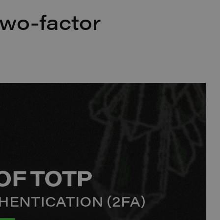
two-factor
)