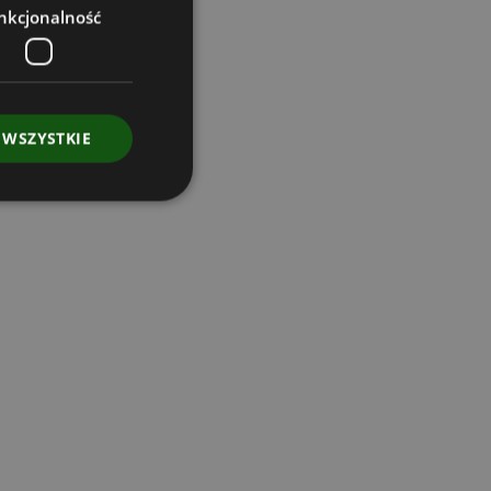
nkcjonalność
 WSZYSTKIE
owanie użytkownika i
j.
ugę Cookie-
cji dotyczących
t to konieczne, aby
ł poprawnie.
a na używanie