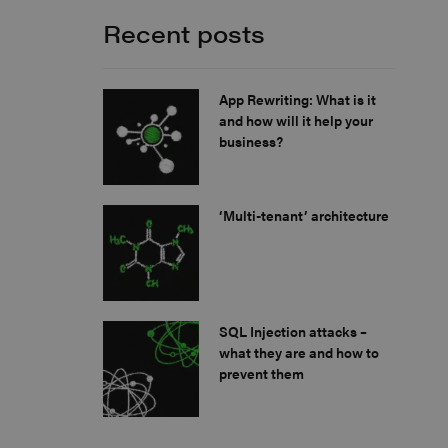
Recent posts
App Rewriting: What is it
and how will it help your
business?
‘Multi-tenant’ architecture
SQL Injection attacks –
what they are and how to
prevent them