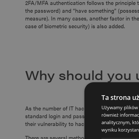
2FA/MFA authentication follows the principle
the password) and “have something” (possess 
measure). In many cases, another factor in th
case of biometric security) is also added.
Why should you 
Ta strona u
Używamy plików co
As the number of IT hacks continues to rise, it
również informac
standard login and password solutions do not 
analitycznym, któ
their vulnerability to hacking and interception.
wyniku korzystani
There are several methods by which attackers c