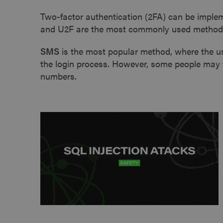
Two-factor authentication (2FA) can be imple
_GRECAPTCHA
and U2F are the most commonly used method
SMS
is the most popular method, where the us
the login process. However, some people may 
NAZWA
D
NAZWA
numbers.
DOSTAW
NAZWA
pll_language
WP
DOMEN
ev
_ga_SMCPTHL3WZ
_fbp
Meta
Platfor
_ga
Inc.
.evolabs
bcookie
Microso
Corpora
.linkedi
_gcl_au
Google 
.evolabs
lidc
Microso
Corpora
.linkedi