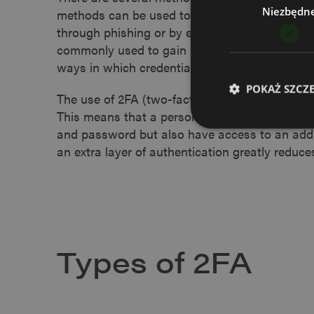
Niezbędn
methods can be used to crack weak passwords.
through phishing or by exploiting password le
commonly used to gain unauthorized access. T
ways in which credentials can be compromise
POKAŻ SZCZ
The use of 2FA (two-factor authentication) can s
This means that a person trying to gain acces
and password but also have access to an addit
an extra layer of authentication greatly reduces
Niezbędne pliki cook
zarządzanie kontem. 
NAZWA
Types of 2FA
CookieScriptConse
li_gc